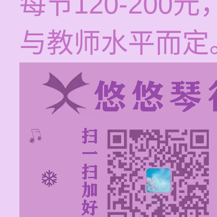
每节120-20
与教师水平而定